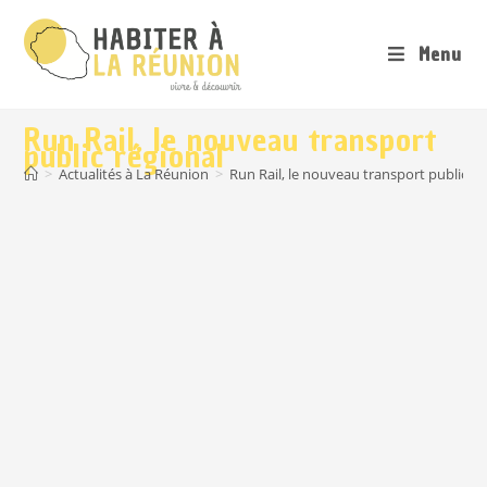
Menu
Run Rail, le nouveau transport
public régional
>
Actualités à La Réunion
>
Run Rail, le nouveau transport public ré