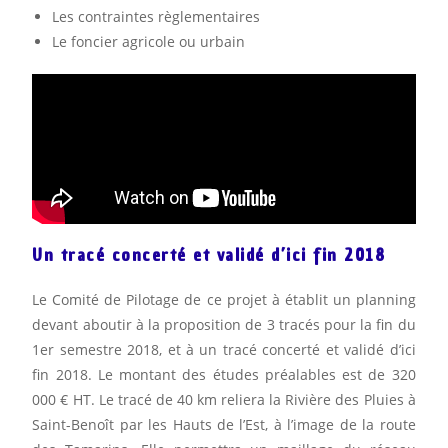
Les contraintes règlementaires
Le foncier agricole ou urbain
Un tracé concerté et validé d’ici fin 2018
Le Comité de Pilotage de ce projet à établit un planning
devant aboutir à la proposition de 3 tracés pour la fin du
1er semestre 2018, et à un tracé concerté et validé d’ici
fin 2018. Le montant des études préalables est de 320
000 € HT. Le tracé de 40 km reliera la Rivière des Pluies à
Saint-Benoît par les Hauts de l’Est, à l’image de la route