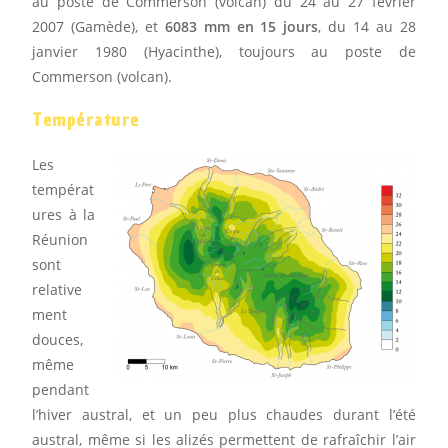
au poste de Commerson (volcan) du 24 au 27 février
2007 (Gamède), et
6083 mm en 15 jours
, du 14 au 28
janvier 1980 (Hyacinthe), toujours au poste de
Commerson (volcan).
Température
Les
températ
ures à la
Réunion
sont
relative
ment
douces,
même
pendant
l’hiver austral, et un peu plus chaudes durant l’été
austral, même si les alizés permettent de rafraîchir l’air