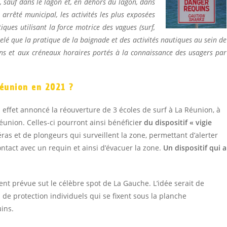
 sauf dans le lagon et, en dehors du lagon, dans
 arrêté municipal, les activités les plus exposées
tiques utilisant la force motrice des vagues (surf,
lé que la pratique de la baignade et des activités nautiques au sein de
ons et aux créneaux horaires portés à la connaissance des usagers par
Réunion en 2021 ?
n effet annoncé la réouverture de 3 écoles de surf à La Réunion, à
éunion. Celles-ci pourront ainsi bénéficie
r du dispositif « vigie
ras et de plongeurs qui surveillent la zone, permettant d’alerter
ntact avec un requin et ainsi d’évacuer la zone.
Un dispositif qui a
nt prévue sut le célèbre spot de La Gauche. L’idée serait de
de protection individuels qui se fixent sous la planche
uins.