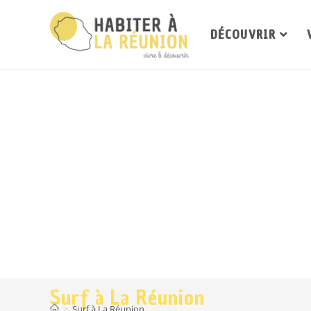
DÉCOUVRIR
Surf à La Réunion
>
Surf à La Réunion