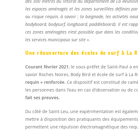
des 300 mètres du littoral du département de La Réunion,
les espaces aménagés et les zones surveillées définies par
au risque requin, à savoir : la baignade, les activités nau
bodyboard, bodysurf, longboard, paddleboard). Il est rappe
ces zones aménagées n’est possible que dans les conditi
les services municipaux sur site ».
Une réouverture des écoles de surf à La 
Courant février 2021
, le sous-préfet de Saint-Paul a e
savoir Roches Noires, Body Bird et école de surf à La R
requin » renforcée.
Ce dispositif est constitué de camé
les personnes dans l’eau en cas d’observation ou de co
fait ses preuves.
Du côté de Saint-Leu, une expérimentation est égaleme
mettre à disposition des pratiquants des équipements 
permettent une répulsion électromagnétique des req