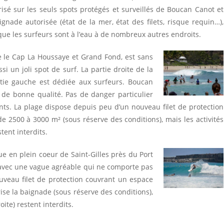
risé sur les seuls spots protégés et surveillés de Boucan Canot et
gnade autorisée (état de la mer, état des filets, risque requin…),
 que les surfeurs sont à l’eau à de nombreux autres endroits.
e le Cap La Houssaye et Grand Fond, est sans
i un joli spot de surf. La partie droite de la
rtie gauche est dédiée aux surfeurs. Boucan
de bonne qualité. Pas de danger particulier
ts. La plage dispose depuis peu d’un nouveau filet de protection
 2500 à 3000 m² (sous réserve des conditions), mais les activités
tent interdits.
tue en plein coeur de Saint-Gilles près du Port
f avec une vague agréable qui ne comporte pas
uveau filet de protection couvrant un espace
ise la baignade (sous réserve des conditions),
ite) restent interdits.