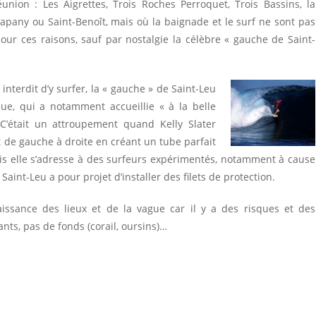
nion : Les Aigrettes, Trois Roches Perroquet, Trois Bassins, la
napany ou Saint-Benoît, mais où la baignade et le surf ne sont pas
our ces raisons, sauf par nostalgie la célèbre « gauche de Saint-
 interdit d’y surfer, la « gauche » de Saint-Leu
ue, qui a notamment accueillie « à la belle
était un attroupement quand Kelly Slater
t de gauche à droite en créant un tube parfait
is elle s’adresse à des surfeurs expérimentés, notamment à cause
int-Leu a pour projet d’installer des filets de protection.
aissance des lieux et de la vague car il y a des risques et des
nts, pas de fonds (corail, oursins)…