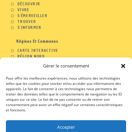
DÉCOUVRIR
VIVRE
S'ÉMERVEILLER
TROUVER
S'INFORMER
Régions Et Communes
CARTE INTERACTIVE
RÉGION NORD
RÉGION OUEST
Gérer le consentement
RÉGION SUD
RÉGION EST
Pour offrir les meilleures expériences, nous utilisons des technologies
telles que les cookies pour stocker et/ou accéder aux informations des
appareils. Le fait de consentir à ces technologies nous permettra de
traiter des données telles que le comportement de navigation ou les ID
A PROPOS
uniques sur ce site. Le fait de ne pas consentir ou de retirer son
consentement peut avoir un effet négatif sur certaines caractéristiques
CONTACT
et fonctions.
PROFESSIONNELS
MENTIONS LEGALES
CGU / CGV
Accepter