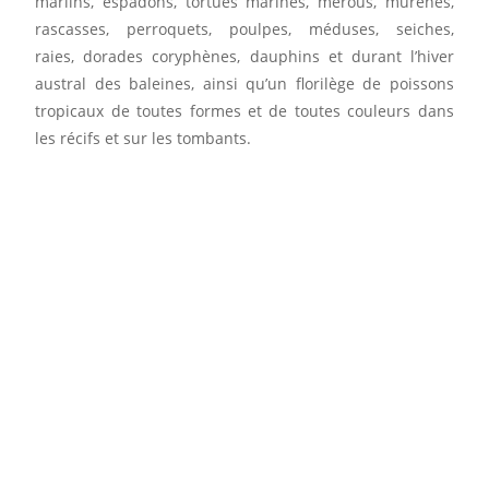
marlins, espadons, tortues marines, mérous, murènes,
rascasses, perroquets, poulpes, méduses, seiches,
raies, dorades coryphènes, dauphins et durant l’hiver
austral des baleines, ainsi qu’un florilège de poissons
tropicaux de toutes formes et de toutes couleurs dans
les récifs et sur les tombants.
ZISTOIR DE L'OUEST
Découvrez en plus sur notre bord de mer avec
les Éclaireurs de l'Office de Tourisme de
l"'Ouest.
Cliquez ici