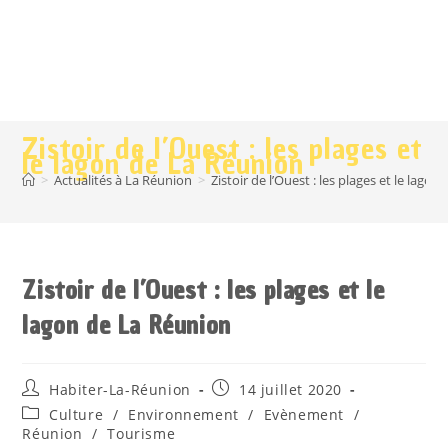
Zistoir de l’Ouest : les plages et
le lagon de La Réunion
>
Actualités à La Réunion
>
Zistoir de l’Ouest : les plages et le lago
Zistoir de l’Ouest : les plages et le
lagon de La Réunion
Habiter-La-Réunion
14 juillet 2020
Culture
/
Environnement
/
Evènement
/
Réunion
/
Tourisme