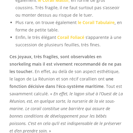
également
le Corail Massif,
en forme de gros
coussins. Très fragile, il ne faut surtout pas s’asseoir
ou monter dessus au risque de le tuer.
Plus rare, on trouve également
le Corail Tabulaire
,
en
forme de petite table.
Enfin, le très élégant
Corail Foliacé
s’apparente à une
succession de plusieurs feuilles, très fines.
Ces joyaux, très fragiles, sont observables en
snorkeling mais il est vivement recommandé de ne pas
les toucher.
En effet, au delà de son aspect esthétique,
le lagon de La Réunion et son récif corallien ont
une
fonction décisive dans l’éco-système maritime
. Tout est
savamment calculé. «
En effet, le lagon situé à l’Ouest de La
Réunion, est, en quelque sorte, la nurserie de la vie sous-
marine. Le corail constitue une barrière qui assure de
bonnes conditions de développement pour les bébés
poissons. C’est en cela qu’il est indispensable de le préserver
et d’en prendre soin.
»