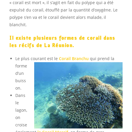
« corail est mort », il s’agit en fait du polype qui a été
expulsé du corail, étouffé par la quantité d’oxygène. Le
polype s’en va et le corail devient alors malade, il
blanchit.
Il existe plusieurs formes de corail dans
les récifs de La Réunion.
Le plus courant est l
e
Corail Branchu
qui prend la
forme
d’un
buiss
on.
Dans
le
lagon,
on
croise