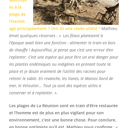
es à la
plage de
l’Hermit
age principalement ? Ont-ils une réelle utilité ?
Mathieu
émet quelques réserves : « L
es filaos plantaient à
l’époque avait bien une fonction : alimenter le train en bois
de chauffe ! Aujourd’hui, je pense que c’est une erreur d’en
replanter. C’est une espèce qui peut être un vrai danger pour
les plantes endémiques ou indigènes en prenant toute la
place et je doute vraiment de l’utilité des racines pour
retenir le sable. En revanche, les lianes, le Manioc bord de
mer, le Veloutier… Tout ça sont des espèces utiles à
conserver et à replanter.
».
Les plages de La Réunion sont en train d’être restaurée
et l’homme est de plus en plus vigilant pour son
environnement, c’est une bonne chose. Pour conclure,
en bonne optimiste qu’il est, Mathieu nous confirme
: «