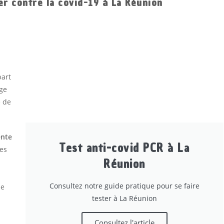
er contre la covid-19 à La Réunion
part
age
e de
ente
Test anti-covid PCR à La
res
Réunion
Consultez notre guide pratique pour se faire
ie
tester à La Réunion
Consultez l'article