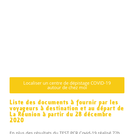
Test Covid-19 à La Réunion
Adresses et informations pratiques pour se
faire tester au coronavirus à la Réunion
Cliquer ici
Localiser un centre de dépistage COVID-19
autour de chez moi
Liste des documents à fournir par les
voyageurs à destination et au départ de
La Réunion à partir du 28 décembre
2020
En plus des résultats du TEST PCR Covid-19 réalisé 72h