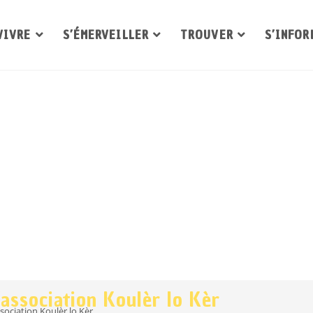
VIVRE
S’ÉMERVEILLER
TROUVER
S’INFOR
’association Koulèr lo Kèr
ssociation Koulèr lo Kèr