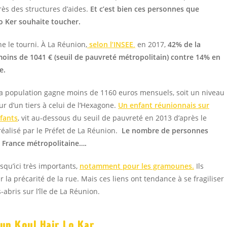
ès des structures d’aides.
Et c’est bien ces personnes que
lo Ker souhaite toucher.
ne le tourni. À La Réunion,
selon l’INSEE
,
en 2017,
42% de la
moins de 1041 € (seuil de pauvreté métropolitain) contre 14% en
ne.
de la population gagne moins de 1160 euros mensuels, soit un niveau
ur d’un tiers à celui de l’Hexagone.
Un enfant réunionnais sur
nfants
, vit au-dessous du seuil de pauvreté en 2013 d’après le
 réalisé par le Préfet de La Réunion.
Le nombre de personnes
n France métropolitaine….
usqu’ici très importants,
notamment pour les gramounes.
Ils
la précarité de la rue. Mais ces liens ont tendance à se fragiliser
abris sur l’île de La Réunion.
’un Koul Hair Lo Kar