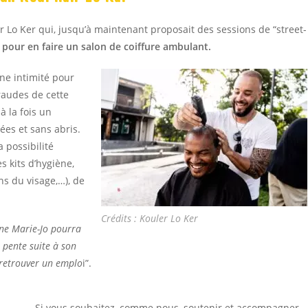
r Lo Ker qui, jusqu’à maintenant proposait des sessions de “street-
 pour en faire un salon de coiffure ambulant.
ine intimité pour
raudes de cette
à la fois un
ées et sans abris.
 possibilité
 kits d’hygiène,
ins du visage,…), de
Crédits : Kouler Lo Ker
une Marie-Jo pourra
 pente suite à son
 retrouver un emplo
i”.
Si vous souhaitez, comme nous, soutenir et accompagner