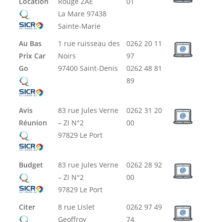
Location
Rouge ZAE
01
La Mare 97438
Sainte-Marie
Au Bas
1 rue ruisseau des
0262 20 11
Prix Car
Noirs
97
Go
97400 Saint-Denis
0262 48 81
89
Avis
83 rue Jules Verne
0262 31 20
Réunion
– ZI N°2
00
97829 Le Port
Budget
83 rue Jules Verne
0262 28 92
– ZI N°2
00
97829 Le Port
Citer
8 rue Lislet
0262 97 49
Geoffroy
74