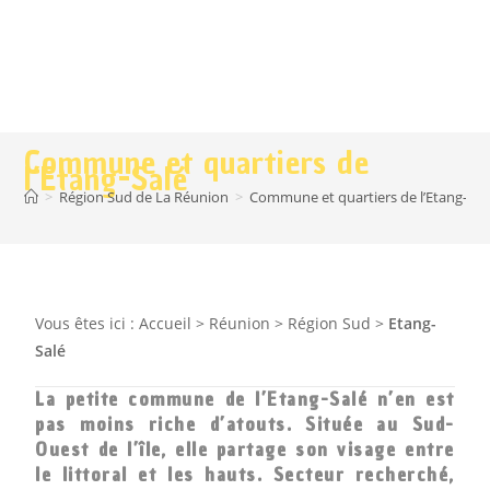
Commune et quartiers de
l’Etang-Salé
>
Région Sud de La Réunion
>
Commune et quartiers de l’Etang-Sal
Vous êtes ici :
Accueil
>
Réunion
>
Région Sud
>
Etang-
Salé
La petite commune de l’Etang-Salé n’en est
pas moins riche d’atouts. Située au Sud-
Ouest de l’île, elle partage son visage entre
le littoral et les hauts. Secteur recherché,