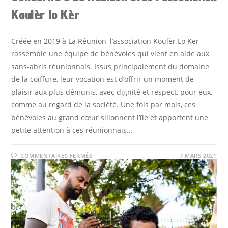
Koulèr lo Kèr
Créée en 2019 à La Réunion, l’association Koulèr Lo Ker
rassemble une équipe de bénévoles qui vient en aide aux
sans-abris réunionnais. Issus principalement du domaine
de la coiffure, leur vocation est d’offrir un moment de
plaisir aux plus démunis, avec dignité et respect, pour eux,
comme au regard de la société. Une fois par mois, ces
bénévoles au grand cœur sillonnent l’île et apportent une
petite attention à ces réunionnais…
SUR
COMMENTAIRES FERMÉS
7 MARS 2021
SOLIDARITÉ
À
LA
RÉUNION
AVEC
L’ASSOCIATION
KOULÈR
LO
KÈR