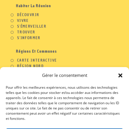
Habiter La Réunion
DÉCOUVRIR
VIVRE
S'ÉMERVEILLER
TROUVER
S'INFORMER
Régions Et Communes
CARTE INTERACTIVE
RÉGION NORD
RÉGION OUEST
Gérer le consentement
RÉGION SUD
RÉGION EST
Pour offrir les meilleures expériences, nous utilisons des technologies
telles que les cookies pour stocker et/ou accéder aux informations des
appareils. Le fait de consentir à ces technologies nous permettra de
traiter des données telles que le comportement de navigation ou les ID
A PROPOS
uniques sur ce site. Le fait de ne pas consentir ou de retirer son
consentement peut avoir un effet négatif sur certaines caractéristiques
S’OUVRE
CONTACT
et fonctions.
DANS
S’OUVRE
PROFESSIONNELS
UN
DANS
S’OUVRE
MENTIONS LEGALES
NOUVEL