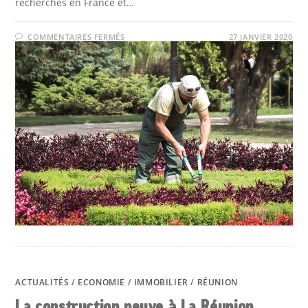
recherchés en France et…
SUR
COMMENTAIRES FERMÉS
27 JANVIER 2020
EMPLOI
À
LA
RÉUNION
:
LES
20
MÉTIERS
LES
PLUS
RECHERCHÉS
ACTUALITÉS
/
ECONOMIE
/
IMMOBILIER
/
RÉUNION
La construction neuve à La Réunion