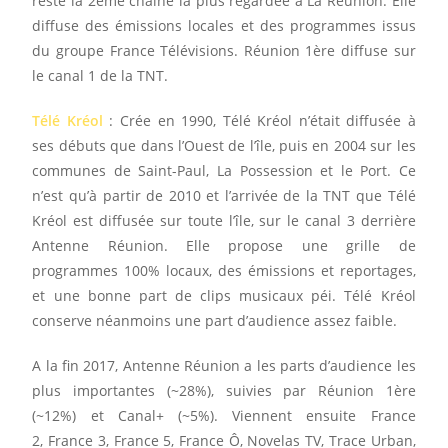
reste la 2ème chaîne la plus regardée à La Réunion. Elle
diffuse des émissions locales et des programmes issus
du groupe France Télévisions. Réunion 1ère diffuse sur
le canal 1 de la TNT.
Télé Kréol
: Crée en 1990, Télé Kréol n’était diffusée à
ses débuts que dans l’Ouest de l’île, puis en 2004 sur les
communes de Saint-Paul, La Possession et le Port. Ce
n’est qu’à partir de 2010 et l’arrivée de la TNT que Télé
Kréol est diffusée sur toute l’île, sur le canal 3 derrière
Antenne Réunion. Elle propose une grille de
programmes 100% locaux, des émissions et reportages,
et une bonne part de clips musicaux péi. Télé Kréol
conserve néanmoins une part d’audience assez faible.
A la fin 2017, Antenne Réunion a les parts d’audience les
plus importantes (
~
28%), suivies par Réunion 1ère
(
~12%)
et Canal+ (
~5%). Viennent ensuite
France
2, France 3, France 5, France Ô, Novelas TV, Trace Urban,