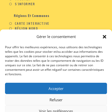
S'INFORMER
Régions Et Communes
CARTE INTERACTIVE
RÉGION NORD
RÉGION OUEST
Gérer le consentement
RÉGION SUD
RÉGION EST
Pour offrir les meilleures expériences, nous utilisons des technologies
telles que les cookies pour stocker et/ou accéder aux informations des
appareils. Le fait de consentir à ces technologies nous permettra de
traiter des données telles que le comportement de navigation ou les ID
A PROPOS
uniques sur ce site. Le fait de ne pas consentir ou de retirer son
consentement peut avoir un effet négatif sur certaines caractéristiques
S’OUVRE
CONTACT
DANS
et fonctions.
S’OUVRE
PROFESSIONNELS
UN
DANS
S’OUVRE
MENTIONS LEGALES
NOUVEL
UN
DANS
S’OUVRE
CGU / CGV
ONGLET
NOUVEL
Accepter
UN
DANS
ONGLET
NOUVEL
UN
ONGLET
NOUVEL
Refuser
ONGLET
S’OUVRE
S’OUVRE
S’OUVRE
S’OUVRE
DANS
DANS
DANS
DANS
Voir les préférences