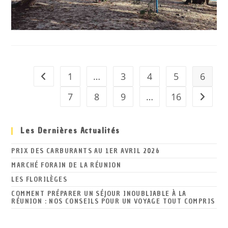
1
…
3
4
5
6
Go to the previous page
7
8
9
…
16
Aller à 
Les Dernières Actualités
PRIX DES CARBURANTS AU 1ER AVRIL 2026
MARCHÉ FORAIN DE LA RÉUNION
LES FLORILÈGES
COMMENT PRÉPARER UN SÉJOUR INOUBLIABLE À LA
RÉUNION : NOS CONSEILS POUR UN VOYAGE TOUT COMPRIS