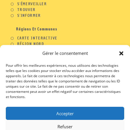
S'ÉMERVEILLER
TROUVER
S'INFORMER
Régions Et Communes
CARTE INTERACTIVE
RÉGION NORD
RÉGION OUEST
Gérer le consentement
RÉGION SUD
RÉGION EST
Pour offrir les meilleures expériences, nous utilisons des technologies
telles que les cookies pour stocker et/ou accéder aux informations des
appareils. Le fait de consentir à ces technologies nous permettra de
traiter des données telles que le comportement de navigation ou les ID
A PROPOS
uniques sur ce site. Le fait de ne pas consentir ou de retirer son
consentement peut avoir un effet négatif sur certaines caractéristiques
S’OUVRE
CONTACT
et fonctions.
DANS
S’OUVRE
PROFESSIONNELS
UN
DANS
S’OUVRE
MENTIONS LEGALES
NOUVEL
UN
DANS
S’OUVRE
CGU / CGV
ONGLET
NOUVEL
Accepter
UN
DANS
ONGLET
NOUVEL
UN
ONGLET
NOUVEL
Refuser
ONGLET