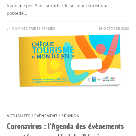
tourisme péi. Sans surprise, le secteur touristique
possède…
SUR
COMMENTAIRES FERMÉS
16 OCTOBRE 2020
TOURISME
LOCAL
À
LA
RÉUNION
:
LES
INITIATIVES
POUR
SOUTENIR
LES
VACANCES
PÉI
ACTUALITÉS
/
EVÈNEMENT
/
RÉUNION
Coronavirus : l’Agenda des évènements