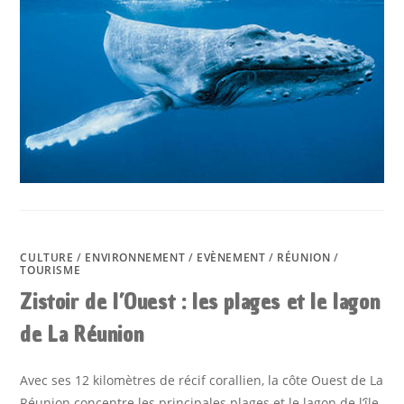
LA
MISE
À
L’EAU
ET
LA
CHARTE
D’APPROCHE
CULTURE
/
ENVIRONNEMENT
/
EVÈNEMENT
/
RÉUNION
/
TOURISME
Zistoir de l’Ouest : les plages et le lagon
de La Réunion
Avec ses 12 kilomètres de récif corallien, la côte Ouest de La
Réunion concentre les principales plages et le lagon de l’île