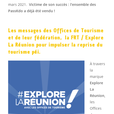
mars 2021.
Victime de son succès : l’ensemble des
PassKdo a déjà été vendu !
Les messages des Offices de Tourisme
et de leur fédération, la FRT / Explore
La Réunion pour impulser la reprise du
tourisme péi.
À travers
la
marque
Explore
La
Réunion
,
les
Offices