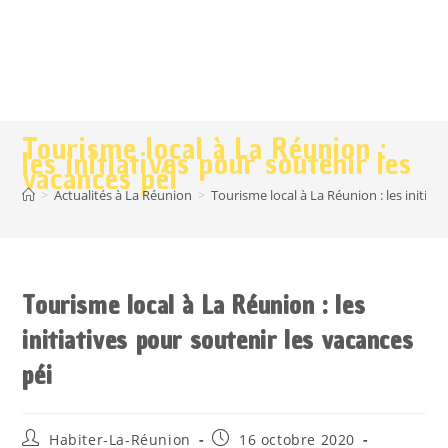
Tourisme local à La Réunion :
les initiatives pour soutenir les
vacances péi
>
Actualités à La Réunion
>
Tourisme local à La Réunion : les initiat
Tourisme local à La Réunion : les
initiatives pour soutenir les vacances
péi
Habiter-La-Réunion
16 octobre 2020