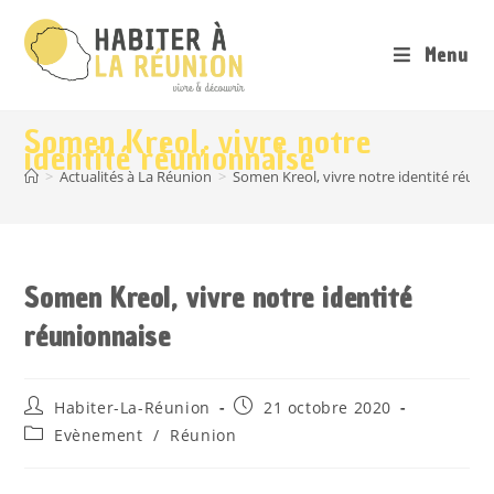
Menu
Somen Kreol, vivre notre
identité réunionnaise
>
Actualités à La Réunion
>
Somen Kreol, vivre notre identité réuni
Somen Kreol, vivre notre identité
réunionnaise
Habiter-La-Réunion
21 octobre 2020
Evènement
/
Réunion