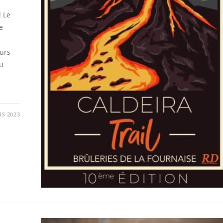
! Le
e
eurs
u
RS 2023