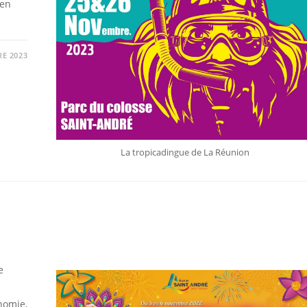
 en
E 2023
La tropicadingue de La Réunion
e
nomie,