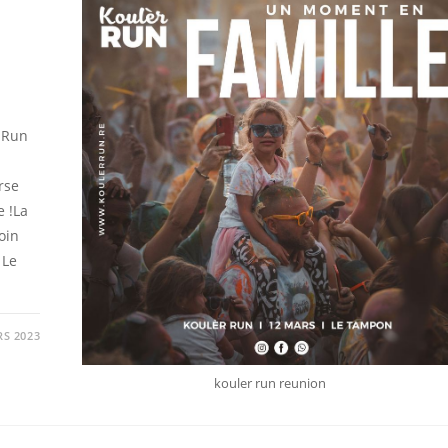
r Run
rse
 !La
oin
 Le
RS 2023
kouler run reunion