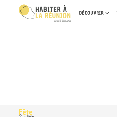
DÉCOUVRIR
Fête
>
Fête