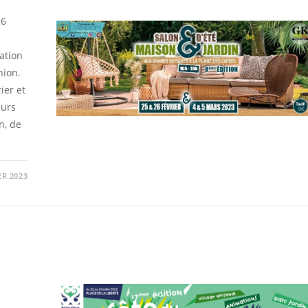
26
ation
nion.
ier et
eurs
n, de
ER 2023