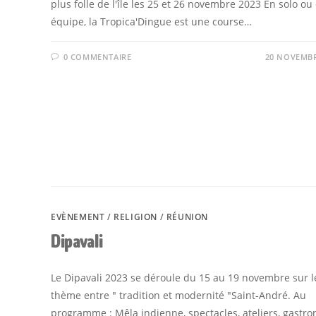
plus folle de l'île les 25 et 26 novembre 2023 En solo ou
équipe, la Tropica'Dingue est une course…
0 COMMENTAIRE
20 NOVEMBR
EVÈNEMENT
/
RELIGION
/
RÉUNION
Dipavali
Le Dipavali 2023 se déroule du 15 au 19 novembre sur l
thème entre " tradition et modernité "Saint-André. Au
programme : Mêla indienne, spectacles, ateliers, gastro