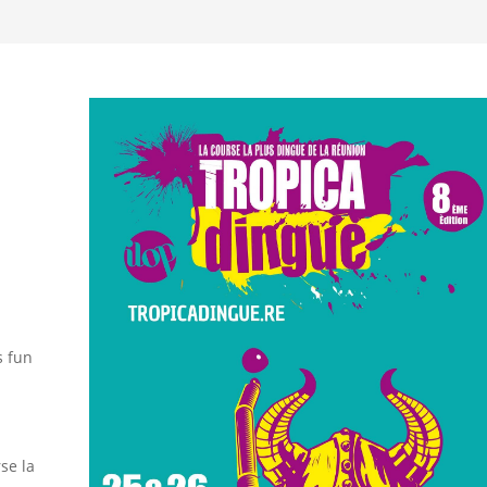
s fun
se la