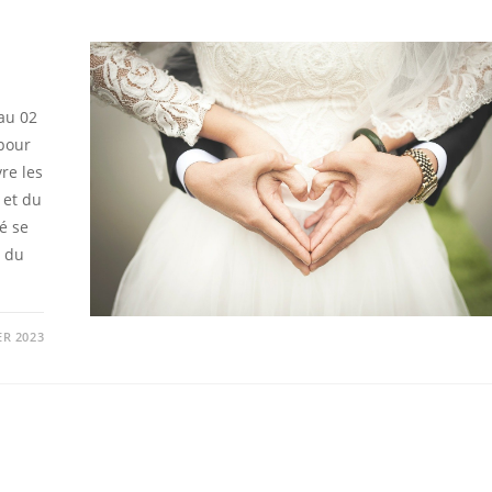
au 02
 pour
re les
 et du
é se
s du
ER 2023