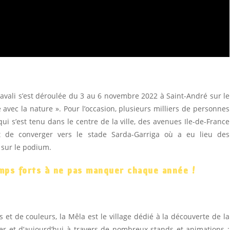
avali s’est déroulée du 3 au 6 novembre 2022 à Saint-André sur le
vec la nature ». Pour l’occasion, plusieurs milliers de personnes
qui s’est tenu dans le centre de la ville, des avenues Ile-de-France
t de converger vers le stade Sarda-Garriga où a eu lieu des
 sur le podium.
temps forts à ne pas manquer chaque année !
 et de couleurs, la Mêla est le village dédié à la découverte de la
ier et d’aujourd’hui à travers de nombreux stands et animations :