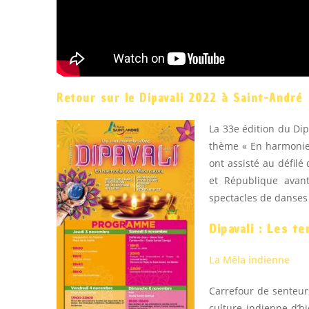
Retour sur le Dipavali 2022 à Saint-André
La 33e édition du Dip
thème « En harmonie a
ont assisté au défilé 
et République avan
spectacles de danses
Dipavali : Les 
La Mêla indienne
Carrefour de senteurs
culture indienne d’h