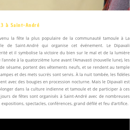
23 à Saint-André
devenu la fête la plus populaire de la communauté tamoule à La
lle de Saint-André qui organise cet événement. Le Dipavali
rité et il symbolise la victoire du bien sur le mal et de la lumière
e l’année à la quatorzième lune avant l’Amavasti (nouvelle lune), les
le de sésame, portent des vêtements neufs, et se rendent au temple
mpes et des mets sucrés sont servis. À la nuit tombée, les fidèles
lent avec des bougies en procession nocturne. Mais le Dipavali est
longer dans la culture indienne et tamoule et de participer à ces
, 3 jours de fêtes sont organisés à Saint-André avec de nombreuses
expositions, spectacles, conférences, grand défilé et feu d’artifice.