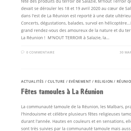
fête des produits du terroir de Salazie, M'nout Terroir q
devait se dérouler les 18 et 19 avril 2020 au cœur de Sal
dans l'est de La Réunion est reporté à une date ultérieu
Concerts, dégustations, balades, survol en hélicoptère...
grand rendez-vous des amoureux de la nature et du ter
La Réunion ! M'NOUT TERROIR à Salazie, la…
0 COMMENTAIRE
30 MA
ACTUALITÉS
/
CULTURE
/
EVÈNEMENT
/
RELIGION
/
RÉUNI
Fêtes tamoules à La Réunion
La communauté tamoule de la Réunion, les Malbars, pr
l'hindouisme et célèbre plusieurs fêtes religieuses tam
durant l'année. Hautes en couleurs et en sensations, ell
sont très suivies par la communauté tamoule mais aussi