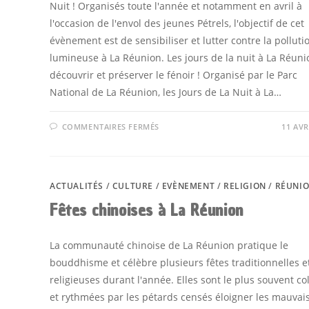
Nuit ! Organisés toute l'année et notamment en avril à
l'occasion de l'envol des jeunes Pétrels, l'objectif de cet
évènement est de sensibiliser et lutter contre la polluti
lumineuse à La Réunion. Les jours de la nuit à La Réuni
découvrir et préserver le fénoir ! Organisé par le Parc
National de La Réunion, les Jours de La Nuit à La…
SUR
COMMENTAIRES FERMÉS
11 AVR
LES
JOURS
DE
LA
NUIT
ACTUALITÉS
/
CULTURE
/
EVÈNEMENT
/
RELIGION
/
RÉUNI
Fêtes chinoises à La Réunion
La communauté chinoise de La Réunion pratique le
bouddhisme et célèbre plusieurs fêtes traditionnelles e
religieuses durant l'année. Elles sont le plus souvent co
et rythmées par les pétards censés éloigner les mauvai