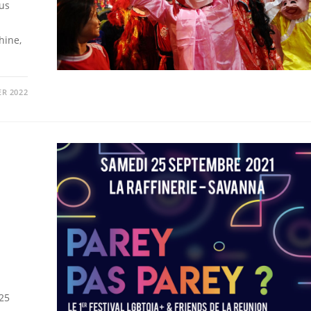
ous
hine,
ER 2022
 25