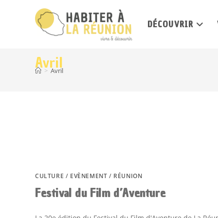
DÉCOUVRIR
Avril
>
Avril
CULTURE
/
EVÈNEMENT
/
RÉUNION
Festival du Film d’Aventure
La 20e édition du Festival du Film d'Aventure de La Réu