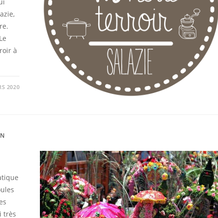
ui
azie,
re.
Le
roir à
RS 2020
ON
atique
oules
es
 très