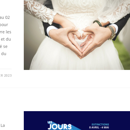
au 02
 pour
re les
 et du
é se
s du
ER 2023
 La