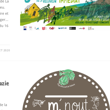
 de La
eu.
re et
ger...
du 16
ET 2020
azie
de la