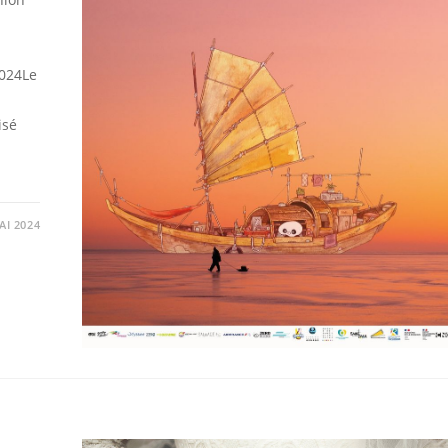
2024Le
n
isé
AI 2024