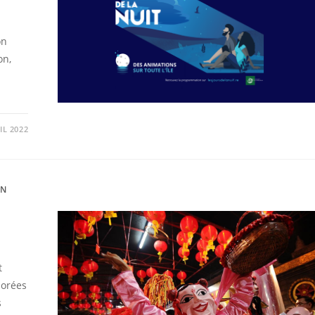
on
on,
IL 2022
ON
t
lorées
s