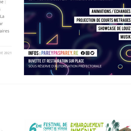
e :
s
 La
ar
aires
RE 2021