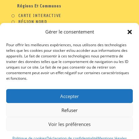
Régions Et Communes
CARTE INTERACTIVE
RÉGION NORD
RÉGION OUEST
Gérer le consentement
RÉGION SUD
RÉGION EST
Pour offrir les meilleures expériences, nous utilisons des technologies
telles que les cookies pour stocker et/ou accéder aux informations des
appareils. Le fait de consentir à ces technologies nous permettra de
traiter des données telles que le comportement de navigation ou les ID
A PROPOS
uniques sur ce site. Le fait de ne pas consentir ou de retirer son
consentement peut avoir un effet négatif sur certaines caractéristiques
CONTACT
et fonctions.
PROFESSIONNELS
MENTIONS LEGALES
CGU / CGV
Accepter
Refuser
Voir les préférences
Politique de cookies
Déclaration de confidentialité
Mentions légales