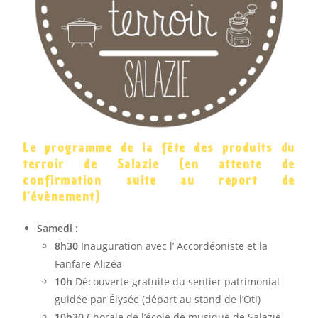
Le programme de la fête des produits du
terroir de Salazie (en attente de
confirmation suite au report de
l’évènement)
Samedi :
8h30
Inauguration avec l’ Accordéoniste et la
Fanfare Alizéa
10h
Découverte gratuite du sentier patrimonial
guidée par Élysée (départ au stand de l’Oti)
10h30
Chorale de l’école de musique de Salazie