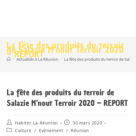
La fête des produits du terroir
de Salazie M’nout Terroir 2020
– REPORT
>
Actualités à La Réunion
>
La fête des produits du terroir de Sala
La fête des produits du terroir de
Salazie M’nout Terroir 2020 – REPORT
Habiter-La-Réunion
30 mars 2020
Culture
/
Evènement
/
Réunion