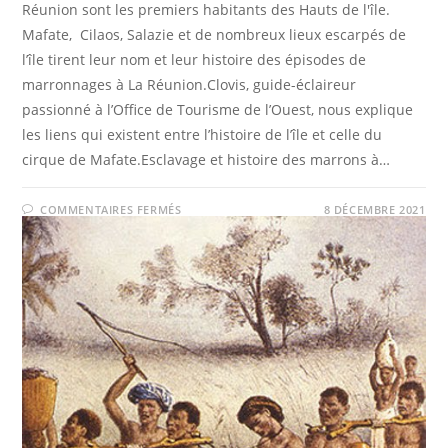
Réunion sont les premiers habitants des Hauts de l'île.
Mafate, Cilaos, Salazie et de nombreux lieux escarpés de
l’île tirent leur nom et leur histoire des épisodes de
marronnages à La Réunion.Clovis, guide-éclaireur
passionné à l’Office de Tourisme de l’Ouest, nous explique
les liens qui existent entre l’histoire de l’île et celle du
cirque de Mafate.Esclavage et histoire des marrons à…
SUR
COMMENTAIRES FERMÉS
8 DÉCEMBRE 2021
HISTOIRE
DES
MARRONS
À
LA
RÉUNION
ET
DU
CIRQUE
DE
MAFATE