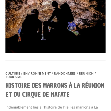
LAVE
À
LA
RÉUNION
:
BIENVENUE
À
BASSIN
BLEU
DANS
L’OUEST
DE
LA
RÉUNION
CULTURE
/
ENVIRONNEMENT
/
RANDONNÉES
/
RÉUNION
/
TOURISME
HISTOIRE DES MARRONS À LA RÉUNION
ET DU CIRQUE DE MAFATE
Indéniablement liés à l’histoire de l'île, les marrons à La