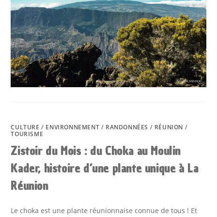
DÉCOUVERTE
DES
SOMMETS
DE
L’OUEST
RÉUNION
CULTURE
/
ENVIRONNEMENT
/
RANDONNÉES
/
RÉUNION
/
TOURISME
Zistoir du Mois : du Choka au Moulin
Kader, histoire d’une plante unique à La
Réunion
Le choka est une plante réunionnaise connue de tous ! Et