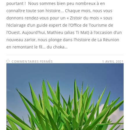
pourtant ! Nous sommes bien peu nombreux à en
connaître toute son histoire... Chaque mois, nous vous
donnons rendez-vous pour un « Zistoir du mois » sous
l’éclairage d’un guide expert de l’Office de Tourisme de
l’Ouest. Aujourd'hui, Mathieu (alias Ti Mat) à l’occasion d’un
nouveau zarlor, nous plonge dans l’histoire de La Réunion
en remontant le fil… du choka…
SUR
COMMENTAIRES FERMÉS
1 AVRIL 2021
ZISTOIR
DU
MOIS
:
DU
CHOKA
AU
MOULIN
KADER,
HISTOIRE
D’UNE
PLANTE
UNIQUE
À
LA
RÉUNION