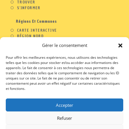
TROUVER
S'INFORMER
Régions Et Communes
CARTE INTERACTIVE
RÉGION NORD
RÉGION OUEST
Gérer le consentement
RÉGION SUD
RÉGION EST
Pour offrir les meilleures expériences, nous utilisons des technologies
telles que les cookies pour stocker et/ou accéder aux informations des
appareils. Le fait de consentir à ces technologies nous permettra de
traiter des données telles que le comportement de navigation ou les ID
A PROPOS
uniques sur ce site. Le fait de ne pas consentir ou de retirer son
consentement peut avoir un effet négatif sur certaines caractéristiques
S’OUVRE
CONTACT
DANS
et fonctions.
S’OUVRE
PROFESSIONNELS
UN
DANS
S’OUVRE
MENTIONS LEGALES
NOUVEL
UN
DANS
S’OUVRE
CGU / CGV
ONGLET
NOUVEL
Accepter
UN
DANS
ONGLET
NOUVEL
UN
ONGLET
NOUVEL
Refuser
ONGLET
S’OUVRE
S’OUVRE
S’OUVRE
S’OUVRE
DANS
DANS
DANS
DANS