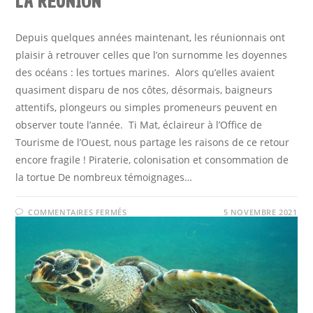
LA RÉUNION
Depuis quelques années maintenant, les réunionnais ont
plaisir à retrouver celles que l’on surnomme les doyennes
des océans : les tortues marines. Alors qu’elles avaient
quasiment disparu de nos côtes, désormais, baigneurs
attentifs, plongeurs ou simples promeneurs peuvent en
observer toute l’année. Ti Mat, éclaireur à l’Office de
Tourisme de l’Ouest, nous partage les raisons de ce retour
encore fragile ! Piraterie, colonisation et consommation de
la tortue De nombreux témoignages…
SUR
COMMENTAIRES FERMÉS
5 NOVEMBRE 2021
LE
RETOUR
DES
TORTUES
MARINES
DE
LA
RÉUNION