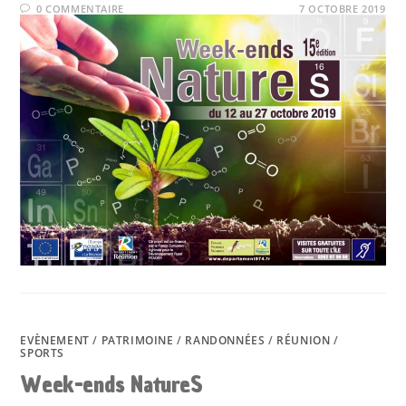
0 COMMENTAIRE
7 OCTOBRE 2019
EVÈNEMENT
/
PATRIMOINE
/
RANDONNÉES
/
RÉUNION
/
SPORTS
Week-ends NatureS