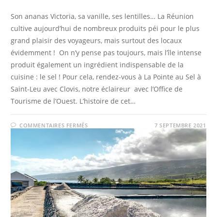
Son ananas Victoria, sa vanille, ses lentilles… La Réunion
cultive aujourd’hui de nombreux produits péi pour le plus
grand plaisir des voyageurs, mais surtout des locaux
évidemment ! On n’y pense pas toujours, mais l’île intense
produit également un ingrédient indispensable de la
cuisine : le sel ! Pour cela, rendez-vous à La Pointe au Sel à
Saint-Leu avec Clovis, notre éclaireur avec l’Office de
Tourisme de l’Ouest. L’histoire de cet…
SUR
COMMENTAIRES FERMÉS
7 SEPTEMBRE 2021
LE
SEL
DE
LA
RÉUNION
:
DÉCOUVREZ
L’HISTOIRE
DE
L’OR
BLANC