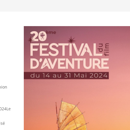
nion
2024Le
n
isé