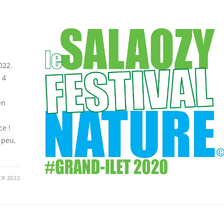
022.
 4
en
ce !
 peu,
ER 2022