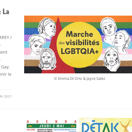
e La
AREY /
s
ment
×
, Gay,
enir le
© Emma Di Orio & Jayce Salez
AI 2021