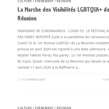
CULTURE
/
EVÈNEMENT
/
RÉUNION
La Marche des Visibilités LGBTQIA+ d
Réunion
PANDEMIE DE CORONAVIRUS - COVID 19 : LE FESTIVAL P
PAS PAREY REPORTÉ Suite à la pandémie de coronaviru
Covid-19, le 1er festival LGBTQI+ de La Réunion initiale
prévue en avril 2020 est reporté à une date ultérieure. 
Rejeter l’alerte Parey, Pas parey : Le 1er Festival Lesbien
Bi, trans, Queer, Intersexe de La Réunion qui devait se t
samedi 11 avril 2020 à la Raffinerie à…
0 COMMENTAIRE
11 M
CULTURE
/
EVÈNEMENT
/
RÉUNION