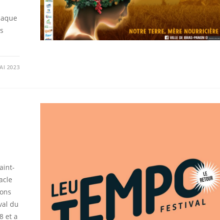
chaque
s
AI 2023
aint-
acle
zons
val du
8 et a