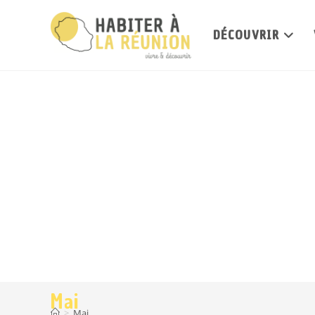
DÉCOUVRIR
Mai
>
Mai