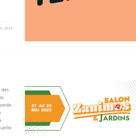
RS 2023
c des
os,
 monde
n
a
ueille