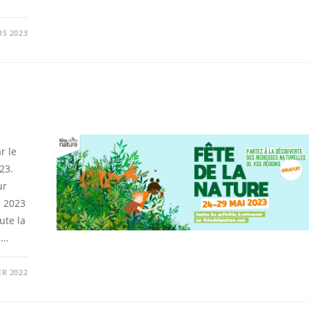
RS 2023
r le
23.
ur
i 2023
ute la
n…
ER 2022