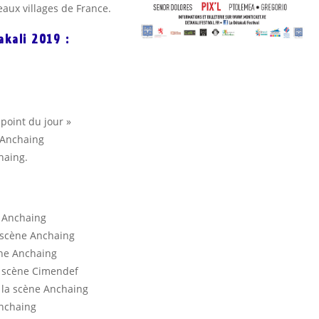
aux villages de France.
kali 2019 :
point du jour »
 Anchaing
haing.
 Anchaing
 scène Anchaing
ène Anchaing
a scène Cimendef
 la scène Anchaing
Anchaing