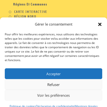
Régions Et Communes
CARTE INTERACTIVE
RÉGION NORD
RÉGION OUEST
Gérer le consentement
RÉGION SUD
RÉGION EST
Pour offrir les meilleures expériences, nous utilisons des technologies
telles que les cookies pour stocker et/ou accéder aux informations des
appareils. Le fait de consentir à ces technologies nous permettra de
traiter des données telles que le comportement de navigation ou les ID
A PROPOS
uniques sur ce site. Le fait de ne pas consentir ou de retirer son
consentement peut avoir un effet négatif sur certaines caractéristiques
CONTACT
et fonctions.
PROFESSIONNELS
MENTIONS LEGALES
CGU / CGV
Accepter
Refuser
Voir les préférences
Politique de cookies
Déclaration de confidentialité
Mentions légales