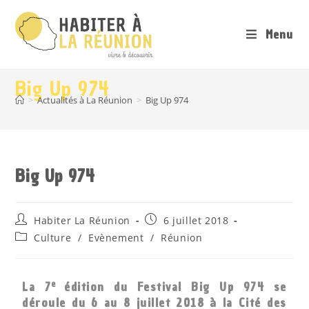
Menu
Big Up 974
>
Actualités à La Réunion
>
Big Up 974
Big Up 974
Habiter La Réunion
6 juillet 2018
Culture
/
Evènement
/
Réunion
e
La 7
édition du Festival Big Up 974 se
déroule du 6 au 8 juillet 2018 à la Cité des