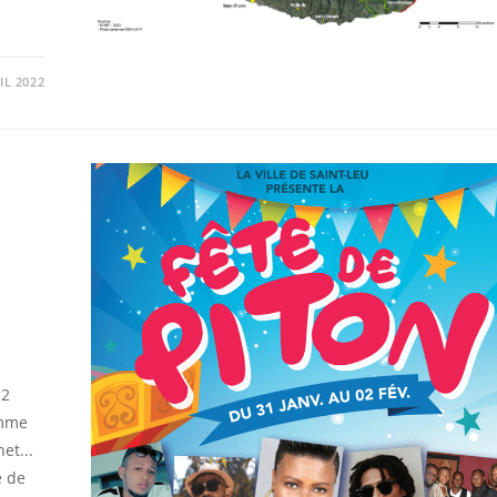
IL 2022
 2
amme
et...
e de