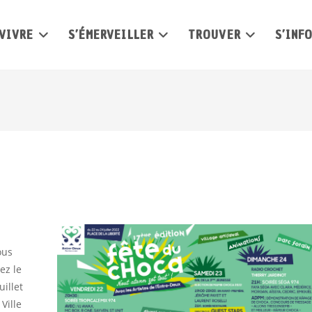
VIVRE
S’ÉMERVEILLER
TROUVER
S’INF
ous
ez le
illet
Ville