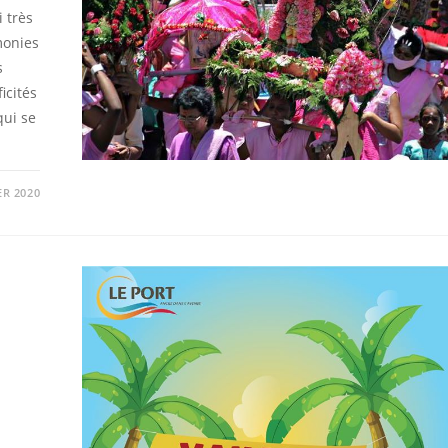
 très
monies
s
icités
qui se
ER 2020