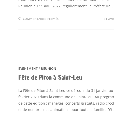
Réunion au 11 avril 2022 Régulièrement, la Préfecture…
SUR
COMMENTAIRES FERMÉS
11 AVR
CARTE
DES
SENTIERS
DE
RANDONNÉE
À
LA
RÉUNION
EVÈNEMENT
/
RÉUNION
Fête de Piton à Saint-Leu
La Fête de Piton à Saint-Leu se déroule du 31 janvier au
février 2020 dans la commune de Saint-Leu. Au progr
de cette édition : manèges, concerts gratuits, radio croch
et de nombreuses animations pour toute la famille. Fêt