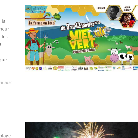
 la
nneur
 les
0
ique
ER 2020
 plage