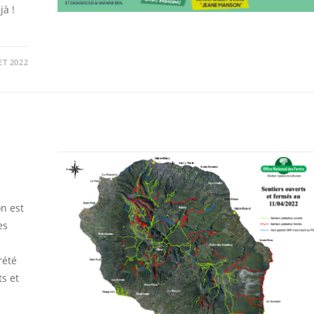
jà !
ET 2022
n est
es
rété
s et