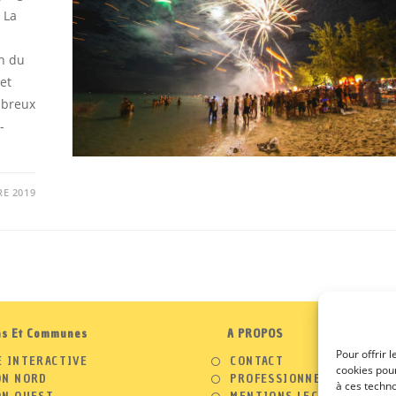
 La
n du
et
mbreux
-
E 2019
ns Et Communes
A PROPOS
Pour offrir 
S’OUVRE
E INTERACTIVE
CONTACT
cookies pour
DANS
S’OUVRE
ON NORD
PROFESSIONNELS
à ces techn
UN
DANS
S’OUVR