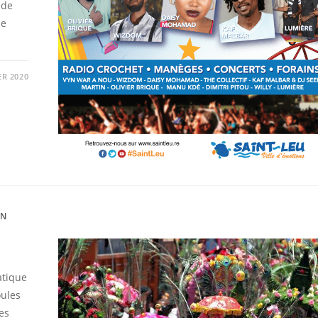
 de
le
ER 2020
ON
atique
oules
es