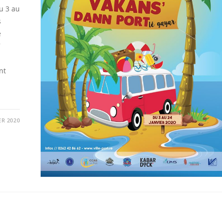
u 3 au
s
e
7
nt
ER 2020