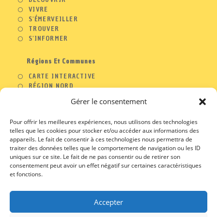
VIVRE
S'ÉMERVEILLER
TROUVER
S'INFORMER
Régions Et Communes
CARTE INTERACTIVE
RÉGION NORD
RÉGION OUEST
Gérer le consentement
RÉGION SUD
RÉGION EST
Pour offrir les meilleures expériences, nous utilisons des technologies
telles que les cookies pour stocker et/ou accéder aux informations des
appareils. Le fait de consentir à ces technologies nous permettra de
traiter des données telles que le comportement de navigation ou les ID
A PROPOS
uniques sur ce site. Le fait de ne pas consentir ou de retirer son
consentement peut avoir un effet négatif sur certaines caractéristiques
S’OUVRE
CONTACT
et fonctions.
DANS
S’OUVRE
PROFESSIONNELS
UN
DANS
S’OUVRE
MENTIONS LEGALES
NOUVEL
UN
DANS
S’OUVRE
CGU / CGV
ONGLET
NOUVEL
Accepter
UN
DANS
ONGLET
NOUVEL
UN