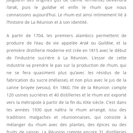
l’arak
, puis le
guildive
et enfin le rhum que nous
connaissons aujourd’hui. Le rhum est ainsi intimement lié à
l’histoire de La Réunion et à son identité.
A partir de 1704, les premiers alambics permettent de
produire de l’eau de vie appelée
Arak
ou
Guildive
, et la
première distillerie moderne est crée en 1815 avec le début
de l’industrie sucrière à La Réunion. L’essor de cette
industrie va prendre le pas sur la production de rhum, qui
ne se fera quasiment plus qu’avec les résidus de la
fabrication du sucre (mélasse), et non plus avec le jus de la
canne broyée (vesou).
En 1860, l’ile de la Réunion compte
120 usines sucrières et 40 distilleries et le rhum est exporté
vers la métropole à partir de la fin du XIXe siècle. C’est dans
les années 1930 que naîtra le rhum arrangé, issu des
traditions malgaches et réunionnaises, qui consiste à
mélanger du rhum avec des plantes, des épices ou des
fruits de saison. La Réunion compte encore 31 distilleries