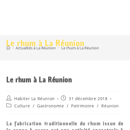
Le rhum à La Réunion
>
Actualités à La Réunion
>
Le rhum à La Réunion
Le rhum à La Réunion
Auteur/autrice
Publication
Habiter La Réunion
31 décembre 2018
de
publiée :
Post
Culture
/
Gastronomie
/
Patrimoine
/
Réunion
la
category:
publication :
La fabrication traditionnelle du rhum issue de