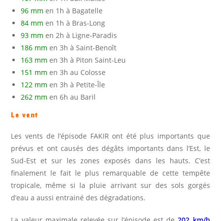
96 mm
en 1h à Bagatelle
84 mm
en 1h à Bras-Long
93 mm
en 2h à Ligne-Paradis
186 mm
en 3h à Saint-Benoît
163 mm
en 3h à Piton Saint-Leu
151 mm
en 3h au Colosse
122 mm
en 3h à Petite-Île
262 mm
en 6h au Baril
Le vent
Les vents de l’épisode FAKIR ont été plus importants que
prévus et ont causés des dégâts importants dans l’Est, le
Sud-Est et sur les zones exposés dans les hauts. C’est
finalement le fait le plus remarquable de cette tempête
tropicale, même si la pluie arrivant sur des sols gorgés
d’eau a aussi entrainé des dégradations.
La valeur maximale relevée sur l’épisode est de
202 km/h