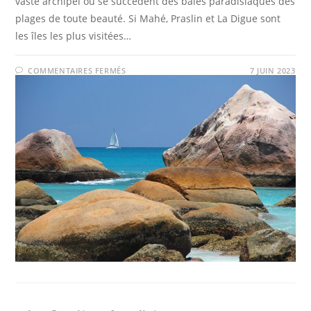
vaste archipel où se succèdent des baies paradisiaques des
plages de toute beauté. Si Mahé, Praslin et La Digue sont
les îles les plus visitées…
SUR
COMMENTAIRES FERMÉS
7 JUIN 2023
PARTEZ
NAVIGUER
AUX
SEYCHELLES,
UN
AUTRE
ARCHIPEL
DE
L’OCÉAN
INDIEN