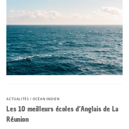
BIEN
PRÉPARER
UN
VOYAGE
ALL
INCLUSIVE
À
LA
RÉUNION
?
ACTUALITÉS
/
OCÉAN INDIEN
Les 10 meilleurs écoles d’Anglais de La
Réunion