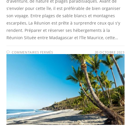
d'aventure, de nature et plages paradisiaques. Avant de
s'envoler pour cette île, il est préférable de bien organiser
son voyage. Entre plages de sable blancs et montagnes
escarpées, La Réunion est prête à surprendre ceux qui s'y
rendent. Préparer et réserver ses hébergements à la
Réunion Située entre Madagascar et l'île Maurice, cette…
SUR
COMMENTAIRES FERMÉS
20 OCTOBRE 2023
VOYAGER
À
LA
RÉUNION
:
BIEN
ORGANISER
SON
SÉJOUR