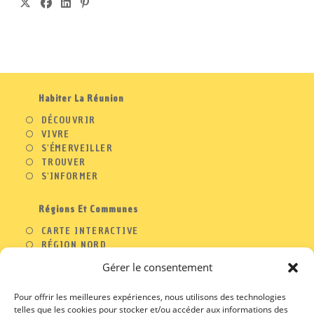
S’OUVRE
S’OUVRE
S’OUVRE
S’OUVRE
DANS
DANS
DANS
DANS
UN
UN
UN
UN
NOUVEL
NOUVEL
NOUVEL
NOUVEL
ONGLET
ONGLET
ONGLET
ONGLET
Habiter La Réunion
DÉCOUVRIR
VIVRE
S'ÉMERVEILLER
TROUVER
S'INFORMER
Régions Et Communes
CARTE INTERACTIVE
RÉGION NORD
RÉGION OUEST
Gérer le consentement
RÉGION SUD
RÉGION EST
Pour offrir les meilleures expériences, nous utilisons des technologies
telles que les cookies pour stocker et/ou accéder aux informations des