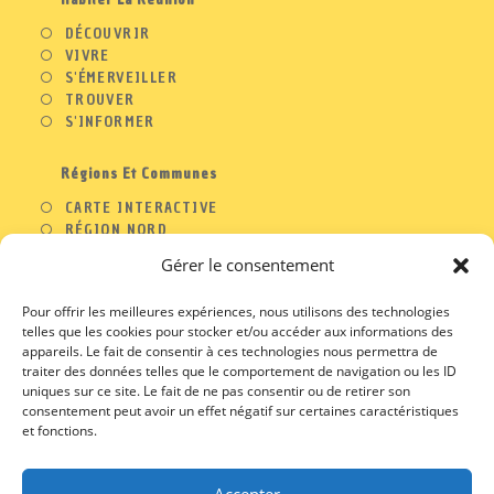
DÉCOUVRIR
VIVRE
S'ÉMERVEILLER
TROUVER
S'INFORMER
Régions Et Communes
CARTE INTERACTIVE
RÉGION NORD
RÉGION OUEST
Gérer le consentement
RÉGION SUD
RÉGION EST
Pour offrir les meilleures expériences, nous utilisons des technologies
telles que les cookies pour stocker et/ou accéder aux informations des
appareils. Le fait de consentir à ces technologies nous permettra de
traiter des données telles que le comportement de navigation ou les ID
A PROPOS
uniques sur ce site. Le fait de ne pas consentir ou de retirer son
consentement peut avoir un effet négatif sur certaines caractéristiques
S’OUVRE
CONTACT
DANS
et fonctions.
S’OUVRE
PROFESSIONNELS
UN
DANS
S’OUVRE
MENTIONS LEGALES
NOUVEL
UN
DANS
S’OUVRE
CGU / CGV
ONGLET
NOUVEL
Accepter
UN