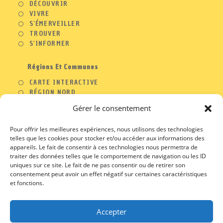
DÉCOUVRIR
VIVRE
S'ÉMERVEILLER
TROUVER
S'INFORMER
Régions Et Communes
CARTE INTERACTIVE
RÉGION NORD
RÉGION OUEST
Gérer le consentement
RÉGION SUD
RÉGION EST
Pour offrir les meilleures expériences, nous utilisons des technologies
telles que les cookies pour stocker et/ou accéder aux informations des
appareils. Le fait de consentir à ces technologies nous permettra de
traiter des données telles que le comportement de navigation ou les ID
A PROPOS
uniques sur ce site. Le fait de ne pas consentir ou de retirer son
consentement peut avoir un effet négatif sur certaines caractéristiques
S’OUVRE
CONTACT
et fonctions.
DANS
S’OUVRE
PROFESSIONNELS
UN
DANS
S’OUVRE
MENTIONS LEGALES
NOUVEL
UN
DANS
S’OUVRE
CGU / CGV
ONGLET
NOUVEL
Accepter
UN
DANS
ONGLET
NOUVEL
UN